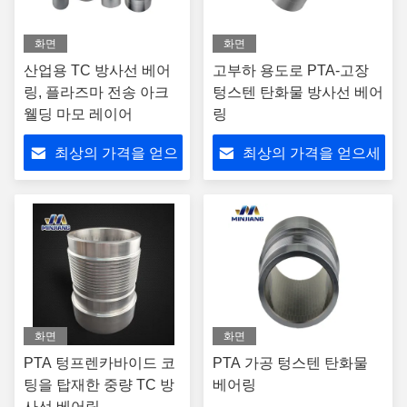
화면
화면
산업용 TC 방사선 베어
고부하 용도로 PTA-고장
링, 플라즈마 전송 아크
텅스텐 탄화물 방사선 베어
웰딩 마모 레이어
링
최상의 가격을 얻으
최상의 가격을 얻으세
세요
요
화면
화면
PTA 텅프렌카바이드 코
PTA 가공 텅스텐 탄화물
팅을 탑재한 중량 TC 방
베어링
사선 베어링