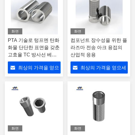
화면
화면
PTA 기술로 텅프멘 탄화
컴포넌트 장수성을 위한 플
화물 단단한 표면을 갖춘
라즈마 전송 아크 용접의
고효율 TC 방사선 베어
산업적 응용
링
최상의 가격을 얻으
최상의 가격을 얻으세
세요
요
화면
화면