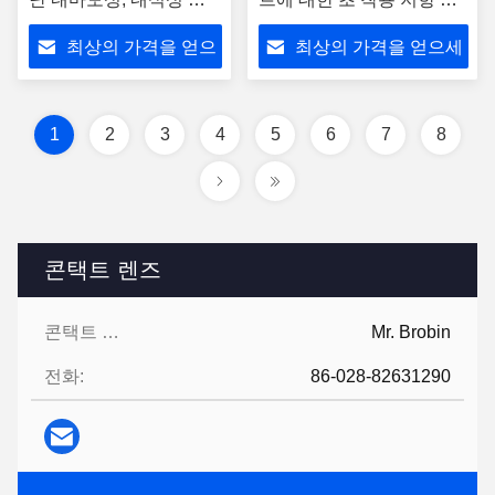
고경도로 가혹한 드릴링
스텐 탄화물 노즐
최상의 가격을 얻으
최상의 가격을 얻으세
에 적합
세요
요
1
2
3
4
5
6
7
8
콘택트 렌즈
콘택트 렌즈:
Mr. Brobin
전화:
86-028-82631290