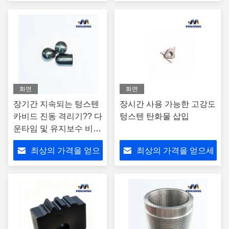
세요
요
화면
화면
장기간 지속되는 텅스텐
장시간 사용 가능한 고강도
카비드 진동 격리기?? 다
텅스텐 탄화물 삽입
운타임 및 유지보수 비용
을 줄여
최상의 가격을 얻으
최상의 가격을 얻으세
세요
요