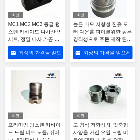
화면
화면
MC1 MC2 MC3 등급 텅
높은 마모 저항성 진흙 모
스텐 카바이드 나사산 인
터 다운홀 파이를위한 높은
서트, 정밀 나사 가공 및
경직성으로 주문 제작 된
오래 지속되는 성능
텅스텐 탄화물 베어링
최상의 가격을 얻으
최상의 가격을 얻으세
세요
요
화면
화면
프리미엄 텅스텐 카바이
고 경식 저항성 및 맞춤형
드 드릴 비트 노즐, 뛰어
사양을 가진 오일 드릴 비
난 내마모성, 내식성 및
트에 대한 초 착용 저항 텅