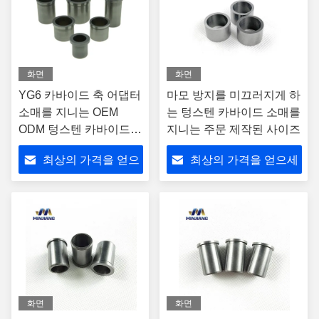
화면
화면
YG6 카바이드 축 어댑터
마모 방지를 미끄러지게 하
소매를 지니는 OEM
는 텅스텐 카바이드 소매를
ODM 텅스텐 카바이드
지니는 주문 제작된 사이즈
소매 니켈 코발트
최상의 가격을 얻으
최상의 가격을 얻으세
세요
요
화면
화면