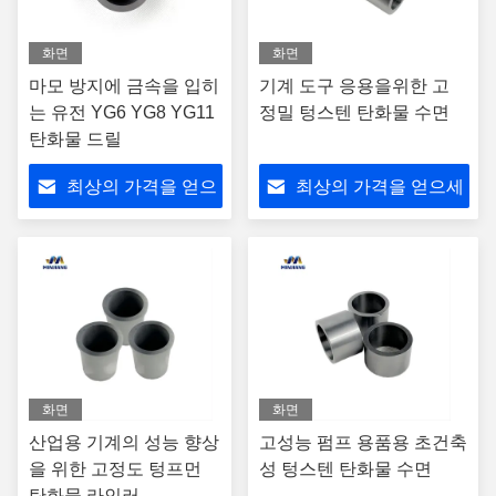
화면
화면
마모 방지에 금속을 입히
기계 도구 응용을위한 고
는 유전 YG6 YG8 YG11
정밀 텅스텐 탄화물 수면
탄화물 드릴
최상의 가격을 얻으
최상의 가격을 얻으세
세요
요
화면
화면
산업용 기계의 성능 향상
고성능 펌프 용품용 초건축
을 위한 고정도 텅프먼
성 텅스텐 탄화물 수면
탄화물 라인러