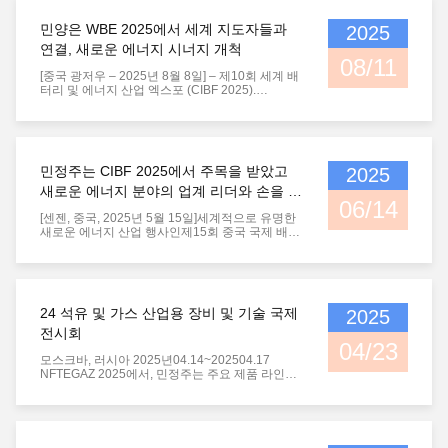
리는 글로벌 관람객들에게 우리의 첨단 정밀 제조
솔루션을 소개했습니다. 하노버 전시 센터에서 열
민양은 WBE 2025에서 세계 지도자들과
2025
린 이 행사에는 2,000명에 가까운 전시업체와 140
개 이상의 국가에서 온 90,000명 이상의 방문객이
연결, 새로운 에너지 시너지 개척
모였습니다. 우리는 금속 가공, 신에너지, 석유 탐
08/11
사 등을 ...
[중국 광저우 – 2025년 8월 8일] – 제10회 세계 배
터리 및 에너지 산업 엑스포 (CIBF 2025).
Chengdu Minjiang Precision Cutting Tools Co.,
Ltd.는 투자 회사인 Sichuan Jialiwei Hard Alloy
Co., Ltd.와 함께 전시회에 인상적인 모습을 보였습
니다. 1992년에 설립된 Chengdu Minjiang
Precision Cutting Tools Co., Ltd.는 경질 합금
민정주는 CIBF 2025에서 주목을 받았고
2025
CNC 절삭 공구, 오일 파이프 나사 절삭기, 경질 합
금 내마모 부품 및 맞춤형 경...
새로운 에너지 분야의 업계 리더와 손을 잡
06/14
았습니다.
[센젠, 중국, 2025년 5월 15일]세계적으로 유명한
새로운 에너지 산업 행사인제15회 중국 국제 배터
리 박람회 (CIBF 2025) 첸두 민지앙 정밀 도구 회
사전시회에서 다양한 혁신적인 제품과 솔루션을
선보이며 업계 고객, 전문가, 학자 및 파트너로부터
광범위한 관심을 끌었습니다.기술력그리고시장 경
쟁력신에너지 배터리 산업 체인입니다. 이 전시회
24 석유 및 가스 산업용 장비 및 기술 국제
2025
에서, Minjiang 정밀 도구는고밀도의 전극 절단 칼,
전문 절단 도구 및 세포 분단 절단기리?? 배터리
전시회
산업에 맞춘 맞춤형 솔루션과 함께뛰어난 마모 저
04/23
항성, 연장된 서비스 수명, 안...
모스크바, 러시아 2025년04.14~202504.17
NFTEGAZ 2025에서, 민정주는 주요 제품 라인업
으로 인상적 인 모습을 보였다. 회사의 특징 전시품
- TC 방사성 베어링, 탄산 스레딩 삽입,그리고 탄화
탄소 마모 저항 부품 - 많은 업계 전문가들이, 구매
자 및 잠재적 파트너와 혁신적인 디자인과 뛰어난
성능. 우리의 전시 부스는 100명 이상의 전문 방문