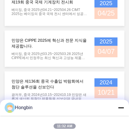
제19회 중국 국제 기계장치 전시회
2025
객을 환영하고 여러 기업과 사전 협력 의도를 설정
했습니다.기술팀은 생생한 제품 시연을 실시하고
베이징, 중국 2025년04.21~202504.26 CIMT
1대 1 토론에 참여했습니다., 기술 사양, 사용자 정
04/25
2025는 베이징의 중국 국제 전시 센터에서 성공적
의 서비스 및 배송 일...
으로 마무리되었습니다.고품질 정밀 절단 도구 제
품을 선보입니다.이 회사는 CNC 절단 도구 분야에
서 혁신적인 역량과 전문적인 솔루션을 입증하여
업계 전문가, 파트너,그리고 국제 고객. 이 전시회
에서, Minjiang 정밀 절단 도구는 세 가지 핵심 제
품 시리즈를 강조했습니다: 고 정밀 CNC 삽입: 회
민양은 CIPPE 2025에 혁신과 전문 지식을
2025
전 및 프레싱과 같은 멀티 시나리오 응용 프로그램
제공합니다.
을 포함,가공 효율을 높이기 위해 특별한 마모 저항
04/07
과 안정성을 제공합니다.고...
베이징, 중국 2025년03.25~202503.28 2025년
CIPPE에서 민정주는 최신 혁신과 고성능 제품을
선보이며 강한 인상을 남겼다. 민정주는 최신 혁신
과 고성능 제품을 선보이며 강한 인상을 남겼다.대
표적인 것은 석유 파이프용 정밀 엔지니어링 탄화
물 힌딩 삽입장과 PTA (플라즈마 전송 아크) 기술
로 제조된 TC 방사선 베어입니다., 이 둘 모두 업계
민양은 제136회 중국 수출입 박람회에서
2024
동료들과 글로벌 고객들로부터 상당한 관심을 끌
었습니다.PTA 기반의 TC 방사선 베어링은 극한 조
첨단 솔루션을 선보인다
건에서 뛰어난 강도와 신뢰성으로 주목받았습니
10/21
다., 그들을 하부 구멍 및 높은 ...
광저우, 중국 2024년10.15~202410.19 민양은 새
롭게 생산된 최첨단 제품들을 선보이며 국내외 고
객들의 관심을 끌었다.가장 눈에 띄는 것 중 하나는
회사에서 새로 출시 한 원형 절단 블레이드였습니
Hongbin
다, 그 첨단 기능과 잠재적 응용 방법에 대해 배우
고 싶어하는 방문객들로부터 상당한 관심을 끌었
1
2
3
습니다. 원형 절단 블레이드 외에도 민지앙은 밀링
도구, 턴 도구 및 텅프먼 탄화물 마모 부품을 포함
11:32 AM
한 다양한 고성능 제품을 박람회에 가져 왔습니다.