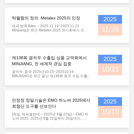
능형 제조”를 주제로 열린 이번 행사는 전 세계
2,000개 이상의 산업 기업을 한자리에 모았으며,
아시아 최대 규모의 공작기계 무역 박람회였습니
다. 청두 민장 정밀 절삭 공구 유한회사는 핵심 제
탁월함의 정의: Metalex 2025의 민장
2025
품을 선보였습니다. CNC 응용 및 기술 교류에 전
적으로 집중하여 업계 동료들과 함께 CNC 가공의
태국 방콕 Bitec – 2025.11.19~2025.11.22
최전선을 탐구했습니다.. I. CNC 응용에 집중, 강력
11/29
Minjiang은 최근 Metalex 2025 전시회에서 프리
한 제품 강점 시연 이번 전...
미엄 초경 절삭 공구를 성공적으로 선보이며 국제
적인 주목을 받았습니다. Minjiang은 주요 제품 라
인인 초경 선삭 인서트, 초경 밀링 인서트, 초경 나
사산 인서트, 초경 원형 슬리팅 블레이드, 맞춤형
비표준 인서트를 선보였습니다. 행사 기간 동안
Minjiang은 독일, 일본, 태국, 한국, 우즈베키스탄,
제138회 광저우 수출입 상품 교역회에서
2025
파키스탄 등 100명 이상의 전문 고객과 교류했습
MINJIANG, 전 세계적 관심 집중
니다. 팀은 업계 과제와 협력 기회에 대해 생산적인
10/21
...
광저우, 중국 2025년10.15~202510.19
MINJIANG은 최근 끝난 제138회 중국 수입 수출
박람회 (칸톤 박람회) 에서 고품질 탄화물 제품군
을 성공적으로 선보였습니다.국제적인 청중에게
제조 전문성을 강조하는. MINJIANG는 주요 제품
라인을 소개했습니다. 탄화탄소 절단 블레이드, 탄
화탄소 노즐, 탄화탄소 마모 부품, 탄화탄소 CNC
민정정 정밀기술은 EMO 하노버 2025에서
2025
절단 삽입장, 탄화탄소 힌딩 삽입장.이 제품 들 은
뛰어난 마모 저항성 으로 인해 상당한 관심 을 받았
최첨단 도구를 선보인다
다, 높은 정확성, 그리고 신뢰할 수 있는 성능.
10/10
MINJIANG 부스는 인도, ...
[독일, 메세겔란데 – 2025년 9월 22일] – EMO 하
노버 2025. 2025년 9월 22일부터 26일까지,
Minjiang Precision은 세계 최고의 국제 공작 기계
전시회인 EMO 하노버에서 자사의 초경 절삭 공구
를 선보였습니다. 선도적인 중국 제조업체로서, 우