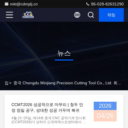
mkt@cdmjdj.cn
86-028-82631290
채팅
뉴스
집
>
중국 Chengdu Minjiang Precision Cutting Tool Co., Ltd. 회사 뉴스
CCMT2026 성공적으로 마무리 | 청두 민
2026
장 정밀 공구, 성대한 성공 거두며 복귀
04/26
4월 21~25일, 제14회 중국 CNC 공작기계 전시회
(CCMT2026)가 상하이 신국제엑스포센터에서 성
공적으로 개최되었습니다. “디지털 · 상호 연결 · 지