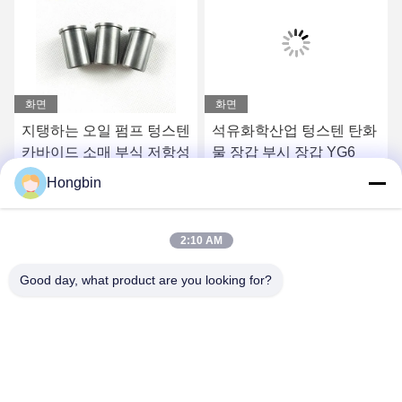
화면
화면
지탱하는 오일 펌프 텅스텐
석유화학산업 텅스텐 탄화
카바이드 소매 부식 저항성
물 장갑 부시 장갑 YG6
Hongbin
요
최상의 가격을 얻으세요
최상의 가격을 얻으세요
2:10 AM
Good day, what product are you looking for?
Chengdu Minjiang Precision Cutting Tool Co.,
Ltd.