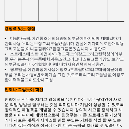
경쟁력 있는 장점
더럽다
능력
:
이건
참조
에
의
용량
의
의
부품
에
마지막
에 대해
길다
기
간
의
사용
.
우리는
보장
그
의
부품
있습니다.
건설
에
기다려
위로
반대
착용
그리고
눈물
,
아니
물질
뭐야?
환경
그들은
있습니다.
사용
안쪽
.
스트레스
테스트
:
이건
이
a
과정
그
체크
의
강도
그리고
탄력성
의
의
부
품
.
우리는
주제
의
부품
에
힘겨운
조건
그리고
테스트
그들의
강도
,
보장
그
의
부품
있습니다.
적합합니다
에 대해
사용
안쪽
의
목적
환경
.
핑크
발음
:
이건
과정
이
사용
에
창조
a
부드럽다
그리고
매력적
끝
에
의
부품
.
우리는
사용
a
번호
의
기술
,
그런 것
로
모래
의
그리고
폴
발음
,
에
창조
한
매력적
끝
그
이
또한
내구성
.
언제나 그렇듯이 혁신
민양에서 선두를 지키고 경쟁력을 유지한다는 것은 끊임없이 새로
운 작업 방법을 탐구하는 것을 의미합니다.기업이 성공할 수 있도록
창의적인 해결책을 개발할 수 있습니다.창의적 사고를 장려하고 새
로운 아이디어에 개방함으로써, 민정주는 기존 프로세스를 개선하
거나 새로운 제품과 서비스를 만들 수있는 기회를 식별 할 수 있습
니다.이것은 성장과 성공에 대한 더 큰 능력을 초래할 수 있습니다.