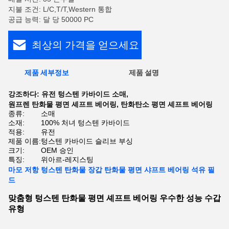
지불 조건: L/C,T/T,Western 통합
공급 능력: 달 당 50000 PC
최상의 가격을 얻으세요
제품 세부정보
제품 설명
강조하다:
유전 텅스텐 카바이드 소매
,
원프렌 탄화물 평면 셰프트 베어링
,
탄화탄소 평면 셰프트 베어링
종류:
소매
소재:
100% 처녀 텅스텐 카바이드
적용:
유전
제품 이름:
텅스텐 카바이드 슬리브 부싱
크기:
OEM 승인
특징:
위아르-레지스팅
마모 저항 텅스텐 탄화물 장갑 탄화물 평면 샤프트 베어링 석유 필
드
맞춤형 텅스텐 탄화물 평면 셰프트 베어링 우수한 성능 수갑
유형