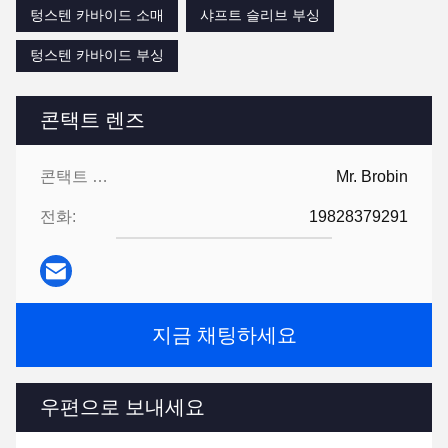
텅스텐 카바이드 소매
샤프트 슬리브 부싱
텅스텐 카바이드 부싱
콘택트 렌즈
콘택트 렌즈:
Mr. Brobin
전화:
19828379291
지금 채팅하세요
우편으로 보내세요