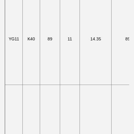
YG11
K40
89
11
14.35
89