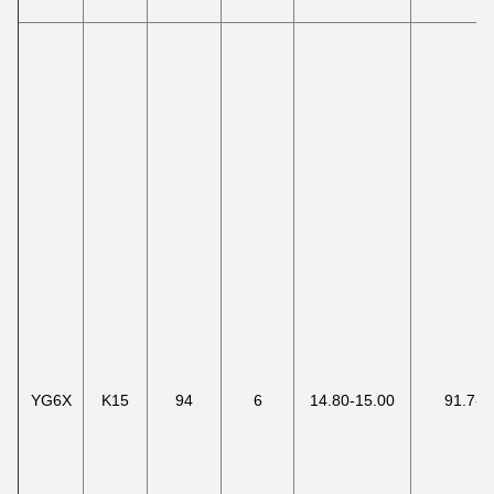
YG6X
K15
94
6
14.80-15.00
91.7-9