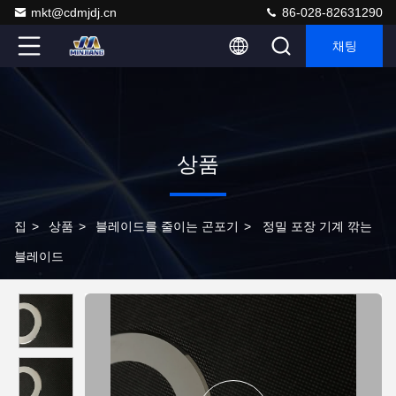
mkt@cdmjdj.cn
86-028-82631290
채팅
상품
집
>
상품
>
블레이드를 줄이는 곤포기
>
정밀 포장 기계 깎는
블레이드