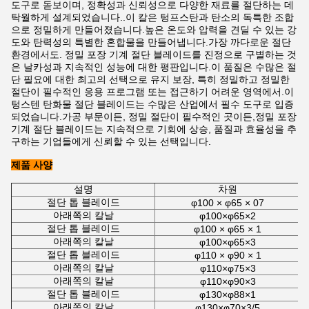
도구로 돋보이며, 정확성과 신뢰성으로 다양한 재료를 절단하는 데
탁월하게 설계되었습니다..이 칼은 텅프스탄과 탄소의 독특한 조합
으로 정밀하게 만들어졌습니다.높은 온도와 압력을 견딜 수 있는 강
도와 탄력성의 특별한 혼합물을 만들어냅니다.가장 까다로운 절단
환경에서도. 정밀 포장 기계 절단 블레이드를 진정으로 구별하는 것
은 날카성과 지속적인 성능에 대한 평판입니다.이 품질은 수많은 절
단 필요에 대한 최고의 선택으로 유지 보장, 특히 정밀하고 정밀한
절단이 필수적인 응용 프로그램 또는 접근하기 어려운 영역에서.이
텅스텐 탄화물 절단 블레이드는 수많은 산업에서 필수 도구로 입증
되었습니다.가공 부문이든, 정밀 절단이 필수적인 곳이든,정밀 포장
기계 절단 블레이드는 지속적으로 기회에 상승, 품질과 효율성을 추
구하는 기업들에게 신뢰할 수 있는 선택입니다.
제품 사양
설명
차원
절단 톱 블레이드
φ100 × φ65 × 07
아래쪽의 칼날
φ100×φ65×2
절단 톱 블레이드
φ100 × φ65 × 1
아래쪽의 칼날
φ100×φ65×3
절단 톱 블레이드
φ110 × φ90 × 1
아래쪽의 칼날
φ110×φ75×3
아래쪽의 칼날
φ110×φ90×3
절단 톱 블레이드
φ130×φ88×1
아래쪽의 칼날
φ130×φ70×3/5