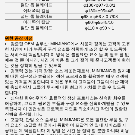
절단 톱 블레이드
φ130×φ97×0.8/1
아래쪽의 칼날
φ130×φ95×4/5
절단 톱 블레이드
φ98 × φ66 × 0.7/08
아래쪽의 칼날
φ80×φ55×5/10
절단 톱 블레이드
φ110 × φ90 × 1
원천 공장 이점
맞춤형 OEM 솔루션: MINJIANG에서 사용자 정의는 고객의 고유
한 사양에 따라 부품과 구성 요소를 정확하게 조정 할 수 있도록하
는 서비스의 핵심입니다.이 방식 은 불필요한 요소 들 의 필요 를 없
애는 것 뿐 아니라, 시간 과 비용 을 크게 절약 해 준다고객들이 원하
는 것을 정확히 받을 수 있도록
경쟁력 있는 가격 장점: 소스 제조업체로서, MINJIANG은 원자재
에 대한 접근성과 효율적인 생산 프로세스를 활용하여 매우 경쟁력
있는 가격을 제공합니다.이것은 우리의 고객들이 그들의 예산 제약
에 충실하면서 그들의 투자에 대한 최고의 가치를 얻을 수 있도록
합니다..
신속한 회수: 우리의 효율적인 생산 프로세스는 신속한 회수를
허용하며, 고객이 필요한 부품과 구성 요소를 신속하게받을 수 있도
록합니다.이 민첩성은 프로젝트 지연을 최소화하고 작업의 원활한
진행을 촉진합니다..
포괄적, 단일 소스 솔루션: MINJIANG은 모든 필요한 부품 및 구
성 요소의 조달을 한 곳에서 통합하여 포괄적 인 일대 서비스를 제
공하는 데 탁월합니다.이 방법 은 시간 을 절약 할 뿐만 아니라 비용