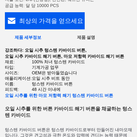
공급 능력: 달 당 10000 PCS
최상의 가격을 얻으세요
제품 세부정보
제품 설명
강조하다:
오일 시추 텅스텐 카바이드 버튼
,
오일 시추 카바이드 쐐기 버튼
,
마모 저항력 카바이드 쐐기 버튼
재료:
100% 처녀 텅스텐 카바이드
타입:
기계가공 업무
사이즈:
OEM은 받아들였습니다
애플리케이션:
오일 시추 비트 동안
이름:
텅스텐 카바이드 버튼
피드백:
48 시간 이내에
오일 시추를 위한 마모 저항력 쐐기 텅스텐 카바이드 버튼
오일 시추를 위한 버튼 카바이드 쐐기 버튼을 채굴하는 텅스
텐 카바이드
텅스텐 카바이드
버튼은
텅스텐 카바이드
로부터
만들어진
내마모재
입니다
.
그것은
견고성
과
극한 온도
와
압력
에
견디는
능력
때문에