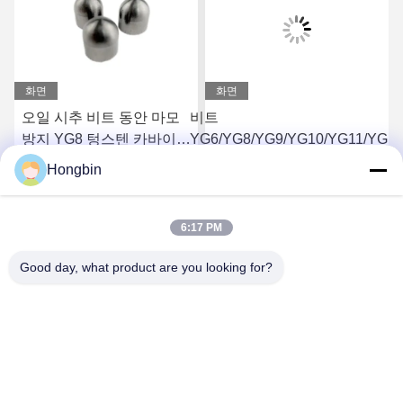
화면
화면
오일 시추 비트 동안 마모
비트
방지 YG8 텅스텐 카바이드
YG6/YG8/YG9/YG10/YG11/YG1
버튼 비트
을 채굴하기 위한 시멘트 접합된
Hongbin
텅스텐 카바이드 버튼
요
최상의 가격을 얻으세요
최상의 가격을 얻으세요
6:17 PM
Good day, what product are you looking for?
Chengdu Minjiang Precision Cutting Tool Co.,
Ltd.
mkt@cdmjdj.cn