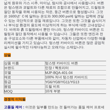
넓게
원유와 가스
시추
,
마이닝
,
탐사
와
공사
에서
사용됩니다
.
버튼
은
텅스텐
과
코발트
와
다른 재료
의
조합으로
만들어지
고
,
드릴링
과
절단 동작
을 위해
사용되는
작은
,
둥근
버튼으로
형성됩
니다
.
그것
은 1
600년'
Ｃ
에 달하는
온도
와
300,000
psi
에 달하는
압력에
견딜 
수 있는
극단적으로
경질 재료
입니다
.
그것은 또한
그것을
습식이
거
나
부식성 환경
의
용도에
이상적이게
하는
부식
에 대한
고내성
입니
다
.
바위
와
흙
드릴링
에서 뿐만 아니라
,
텅스텐 카바이드
버튼은
드
릴링
과
절단 동작
에서
사용될 수 있습니다
.
그들은
또한
엔진
과
전
송 구성요소
와
다른
부품
에서와 같이
,
자동차 산업
에서
다양한
애플
리케이션을
가지고 있습니다
.
텅스텐 카바이드
버튼은
많은
공업적 
실시
에
필수적인
다재다능하
고
오래가는
소재
입니다
.
상술
상품 이름
텅스텐 카바이드 버튼
브랜드
민장 / 헥토리터
모델
MJP-BQA-401-04
재료
100% 처녀 텅스텐 카바이드
등급
YG6/YG8/YG11/YG13
용법
드릴 비트
10개 부분
MOQ
경쟁적 이익들
고품질 제어 :
이것은 일부를 만드는 것 들어가는 품질 제어 프로세