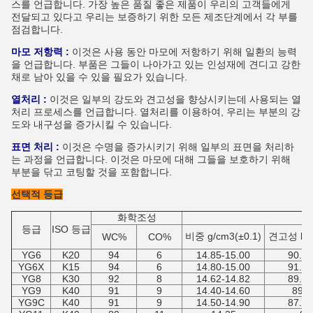
스를 언급합니다. 가장 높은 품질 좋은 제품이 우리의 고객들에게
전달되고 있다고 우리는 보증하기 위한 모든 제조단계에서 각 부를
점검합니다.
마모 저항력 :
이것은 사용 동안 마모에 저항하기 위해 일환의 능력
을 언급합니다. 부품은 그들이 나아가고 있는 인성재에 견디고 강한
채로 남아 있을 수 있을 필요가 있습니다.
열처리 :
이것은 일부의 강도와 견고성을 향상시키는데 사용되는 열
처리 프로세스를 언급합니다. 열처리를 이용하여, 우리는 부분의 강
도와 내구성을 증가시킬 수 있습니다.
표면 처리 :
이것은 수명을 증가시키기 위해 일부의 표면을 처리하
는 과정을 언급합니다. 이것은 마모에 대해 그들을 보호하기 위해
부분을 닦고 코팅할 것을 포함합니다.
선택적 등급
화학조성
등급
ISO 등급
비중 g/cm3(±0.1)
견고성 hra
WC%
CO%
YG6
K20
94
6
14.85-15.00
90.5-
YG6X
K15
94
6
14.80-15.00
91.7-
YG8
K30
92
8
14.62-14.82
89.5-
YG9
K40
91
9
14.40-14.60
89-9
YG9C
K40
91
9
14.50-14.90
87.5-