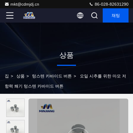
mkt@cdmjdj.cn
86-028-82631290
채팅
상품
집
>
상품
>
텅스텐 카바이드 버튼
>
오일 시추를 위한 마모 저
항력 쐐기 텅스텐 카바이드 버튼