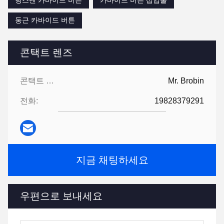
텅스텐 카바이드 버튼
카바이드 버튼 삽입물
둥근 카바이드 버튼
콘택트 렌즈
콘택트 렌즈:
Mr. Brobin
전화:
19828379291
지금 채팅하세요
우편으로 보내세요