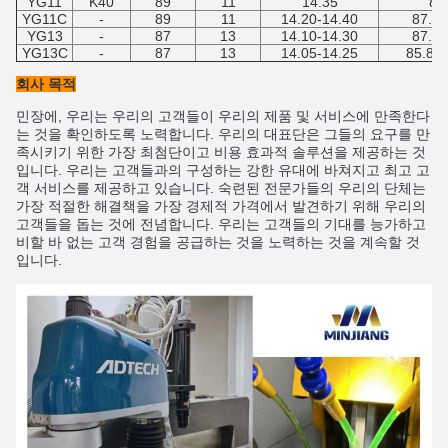
YG11
K40
89
11
14.35
89
YG11C
-
89
11
14.20-14.40
87.5-
YG13
-
87
13
14.10-14.30
87.5-
YG13C
-
87
13
14.05-14.25
85.8-8
회사 목적
민장
에
,
우리는
우리의
고객들이
우리의
제품 및 서비스
에
만족한
다
는 것을
확인하
도록
노력합
니다
.
우리의
대표단은
그들의
요구
를
만
족시키기 위한
가장
최첨단이
고
비용 효과적 솔루션
을
제공하는 것
입
니다
.
우리는
고객들
과의
구성하는
강한 유대
에
바쳐지
고
최고
고
객 서비스
를
제공하고 있습니다
.
숙련된
전문가들
의
우리의
단체는
가장
적절한 해결책
을
가장
경제적
가격
에서
발견하
기 위해
우리의
고객들을
돕는
것에
전념합니다
.
우리는
고객들
의
기대를
능가하고
비할 바 없는
고객 경험
을
공급하는 것을
노력하는 것을
계속할
것
입니다
.