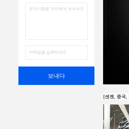
보내다
[센젠, 중국, 