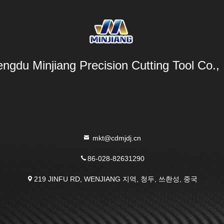
ngdu Minjiang Precision Cutting Tool Co., 
mkt@cdmjdj.cn
86-028-82631290
219 JINFU RD, WENJIANG 지역, 청두, 쓰촨성, 중국