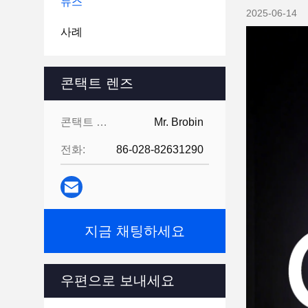
뉴스
2025-06-14
사례
콘택트 렌즈
콘택트 렌즈:
Mr. Brobin
전화:
86-028-82631290
지금 채팅하세요
우편으로 보내세요