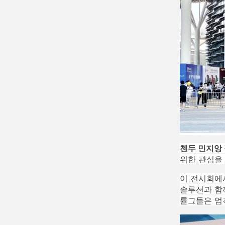
첸두 민지앙 
위한 관심을
이 전시회에서,
솔루션과 함
률
그들은 엄